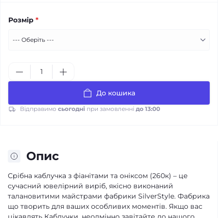
Розмір
*
До кошика
Відправимо
сьогодні
при замовленні
до 13:00
Опис
Срібна каблучка з фіанітами та оніксом (260к) – це
сучасний ювелірний виріб, якісно виконаний
талановитими майстрами фабрики SilverStyle. Фабрика
що творить для ваших особливих моментів. Якщо вас
цікавлять Каблучки, неодмінно завітайте до нашого