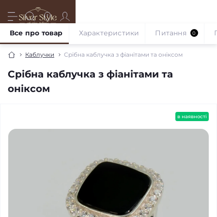
Все про товар
Характеристики
Питання
0
Каблучки
Срібна каблучка з фіанітами та оніксом
Срібна каблучка з фіанітами та
оніксом
в наявності