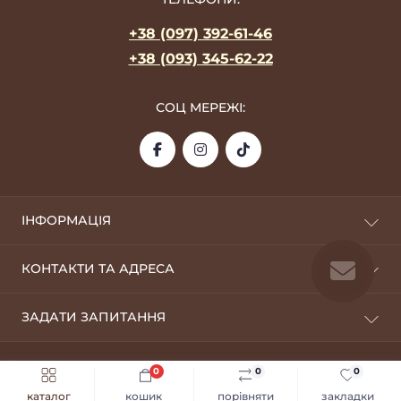
+38 (097) 392-61-46
+38 (093) 345-62-22
СОЦ МЕРЕЖІ:
ІНФОРМАЦІЯ
Про фабрику
КОНТАКТИ ТА АДРЕСА
Оплата та доставка
Дропшиппінг
09100, м. Біла Церква
ЗАДАТИ ЗАПИТАННЯ
Оптовикам
silverstyle.opt@gmail.com
Повернення
Telegram
Умови використання
0
0
0
Silver Style © 2026
Viber
Політика конфіденційності
каталог
кошик
порівняти
закладки