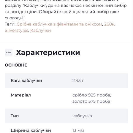
розділу "Каблучки", де на вас чекає нескінченний вибір
та вигідні ціни. Обирайте свій ідеальний вибір вже
сьогодні!
Теги:
Срібна каблучка з фіанітами та оніксом
,
260к
,
Silverstyles
,
Каблучки
Характеристики
ОСНОВНЕ
Вага каблучки
2.43 г
Матеріал
срібло 925 проба,
золото 375 проба
Тип
каблучка
Ширина каблучки
13 мм