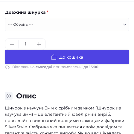
Довжина шнурка
*
До кошика
Відправимо
сьогодні
при замовленні
до 13:00
Опис
Шнурок з каучука 3мм с срібним замком (Шнурок из
каучука 3мм) – це елегантний ювелірний виріб,
професійно виконаний кращими фахівцями фабрики
SilverStyle. Фабрика яка пишається своїм досвідом та
гарантує якість кожного виробу. Якщо вас цікавлять