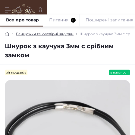
Все про товар
Питання
Поширені запитання
0
Ланцюжки та ювелірні шнурки
Шнурок з каучука 3мм с срі
Шнурок з каучука 3мм с срібним
замком
хіт продажів
в наявності