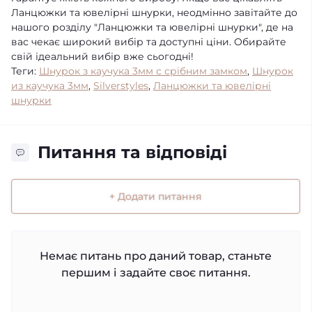
Ланцюжки та ювелірні шнурки, неодмінно завітайте до
нашого розділу "Ланцюжки та ювелірні шнурки", де на
вас чекає широкий вибір та доступні ціни. Обирайте
свій ідеальний вибір вже сьогодні!
Теги:
Шнурок з каучука 3мм с срібним замком
,
Шнурок
из каучука 3мм
,
Silverstyles
,
Ланцюжки та ювелірні
шнурки
Питання та відповіді
+ Додати питання
Немає питань про даний товар, станьте
першим і задайте своє питання.