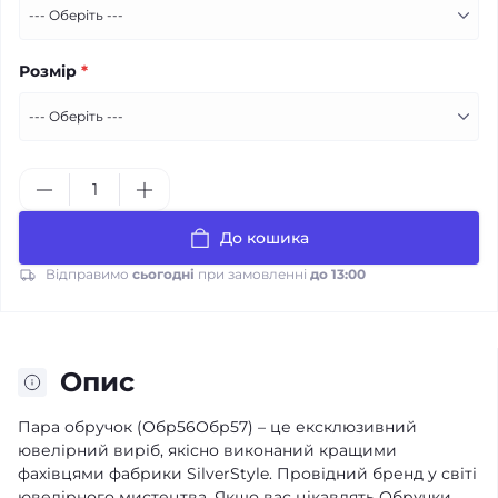
Розмір
*
До кошика
Відправимо
сьогодні
при замовленні
до 13:00
Опис
Пара обручок (Обр56Обр57) – це ексклюзивний
ювелірний виріб, якісно виконаний кращими
фахівцями фабрики SilverStyle. Провідний бренд у світі
ювелірного мистецтва. Якщо вас цікавлять Обручки,