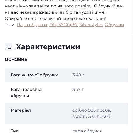
неодмінно завітайте до нашого розділу "Обручки", де
на вас чекає вражаючий вибір та чудові ціни.
Обирайте свій ідеальний вибір вже сьогодні!
Теги:
Пара обручок
,
Обр56Обр57
,
Silverstyles
,
Обручки
Характеристики
ОСНОВНЕ
Вага жіночої обручки
3.48 г
Вага чоловічої
3.37 г
обручки
Матеріал
срібло 925 проба,
золото 375 проба
Тип
пара обручок