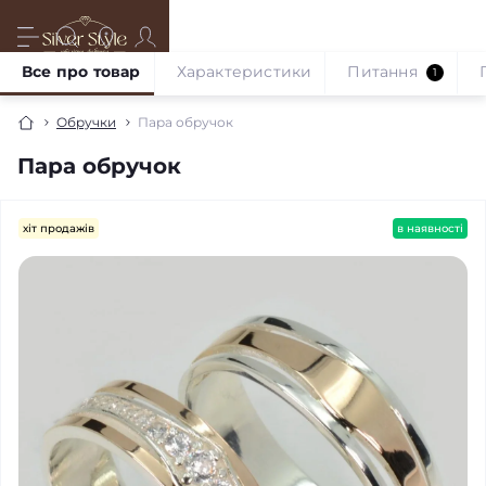
Все про товар
Характеристики
Питання
1
Обручки
Пара обручок
Пара обручок
хіт продажів
в наявності