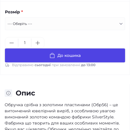
Розмір
*
До кошика
Відправимо
сьогодні
при замовленні
до 13:00
Опис
Обручка срібна з золотими пластинами (Обр56) – це
витончений ювелірний виріб, з особливою увагою
виконаний золотою командою фабрики SilverStyle.
Фабрика що творить для ваших особливих моментів.
Якщо вас цікавлять Обручки, неодмінно завітайте до