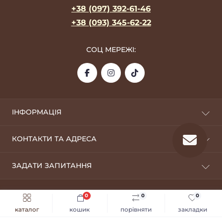
+38 (097) 392-61-46
+38 (093) 345-62-22
СОЦ МЕРЕЖІ:
ІНФОРМАЦІЯ
Про фабрику
КОНТАКТИ ТА АДРЕСА
Оплата та доставка
Дропшиппінг
09100, м. Біла Церква
ЗАДАТИ ЗАПИТАННЯ
Оптовикам
silverstyle.opt@gmail.com
Повернення
Telegram
Умови використання
0
0
0
Silver Style © 2026
Viber
Політика конфіденційності
каталог
кошик
порівняти
закладки
Зворотній зв’язок
WhatsApp