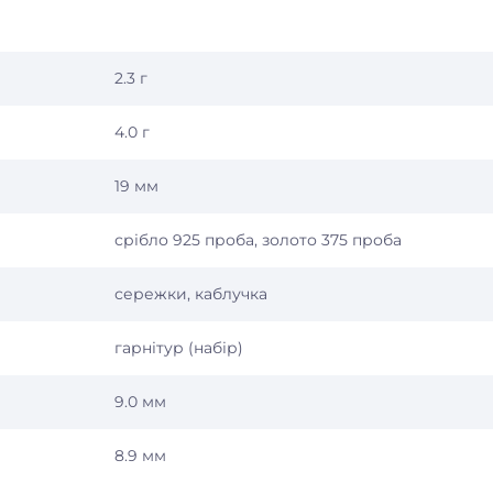
2.3 г
4.0 г
19 мм
срібло 925 проба, золото 375 проба
сережки, каблучка
гарнітур (набір)
9.0 мм
8.9 мм