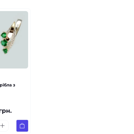
рібла з
грн.