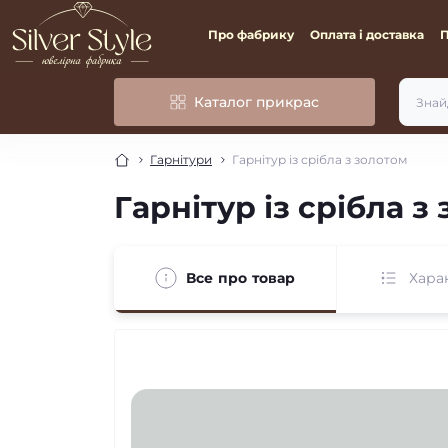
Про фабрику
Оплата і доставка
Каталог прикрас
Гарнітури
Гарнітур із срібла з золотом
Гарнітур із срібла з
Все про товар
Хара