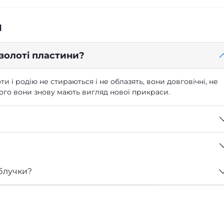
я
 золоті пластини?
ти і родію не стираються і не облазять, вони довговічні, не
 чого вони знову мають вигляд нової прикраси.
блучки?