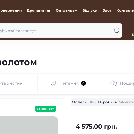
Повернення
Дропшипінг
Оптовикам
Відгуки
Блог
Контакт
к
 золотом
ктеристики
Питання
Пошир
0
Модель:
080
Виробник:
Silversty
в наявності
4 575.00 грн.