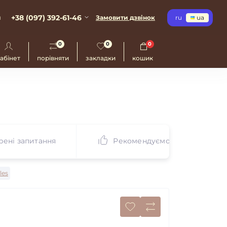
+38 (097) 392-61-46
и
Замовити дзвінок
ru
ua
0
0
0
абінет
порівняти
закладки
кошик
ені запитання
Рекомендуємо
les