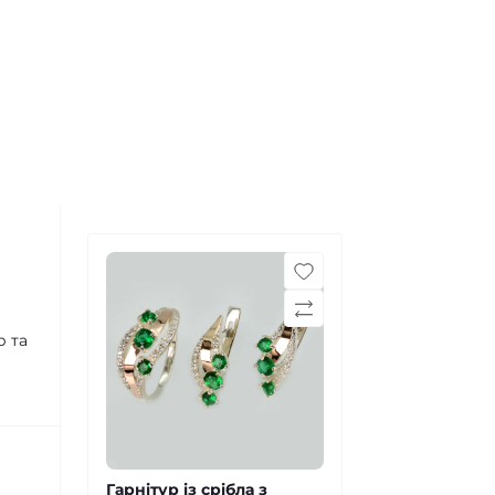
р та
Гарнітур із срібла з