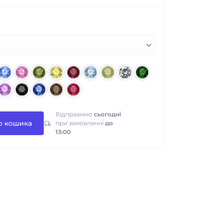
Відправимо
сьогодні
о кошика
при замовленні
до
13:00