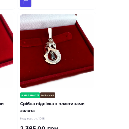
в наявності
новинка
ми
Срібна підвіска з пластинами
золота
Код товару:
1018п
2 385.00 грн.