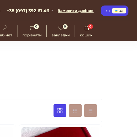
+38 (097) 392-61-46
и
Замовити дзвінок
ru
ua
0
0
0
абінет
порівняти
закладки
кошик