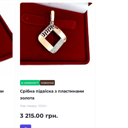
в наявності
новинка
ми
Срібна підвіска з пластинами
золота
Код товару:
1022п
3 215.00 грн.