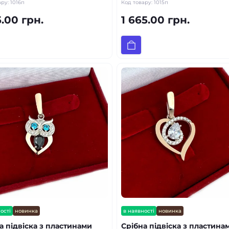
ару:
1016п
Код товару:
1015п
5.00 грн.
1 665.00 грн.
ості
новинка
в наявності
новинка
а підвіска з пластинами
Срібна підвіска з пластина