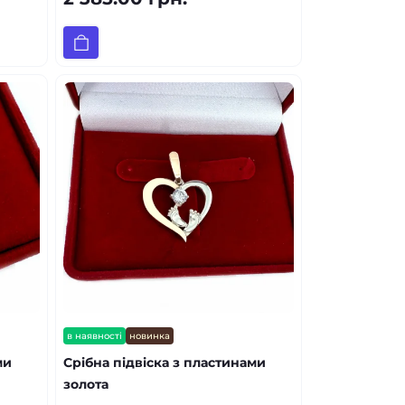
в наявності
новинка
ми
Срібна підвіска з пластинами
золота