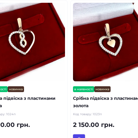
ості
новинка
в наявності
новинка
а підвіска з пластинами
Срібна підвіска з пластина
а
золота
ару:
1024п
Код товару:
1023п
0.00 грн.
2 150.00 грн.