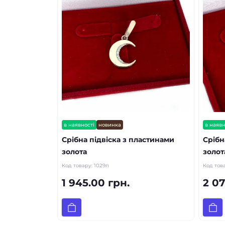
в наявності
новинка
в наявн
Срібна підвіска з пластинами
Срібн
золота
золот
Код товару:
1029п
Код тов
1 945.00 грн.
2 07