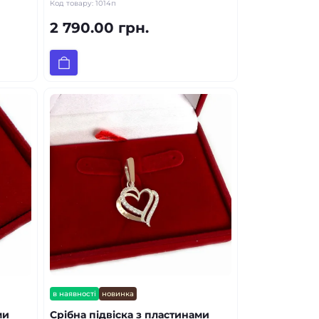
Код товару:
1014п
2 790.00 грн.
в наявності
новинка
ми
Срібна підвіска з пластинами