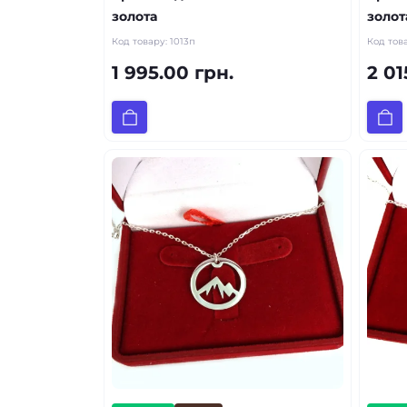
золота
золот
Код товару:
1013п
Код тов
1 995.00 грн.
2 01