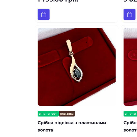
в наявності
новинка
в наявн
Срібна підвіска з пластинами
Срібн
золота
золот