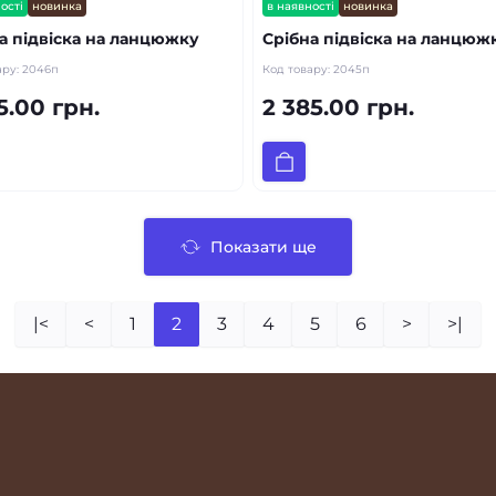
ості
новинка
в наявності
новинка
а підвіска на ланцюжку
Срібна підвіска на ланцюж
ару:
2046п
Код товару:
2045п
5.00 грн.
2 385.00 грн.
Показати ще
|<
<
1
2
3
4
5
6
>
>|