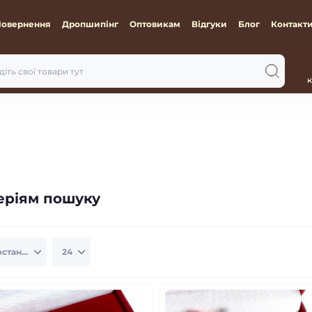
Повернення
Дропшипінг
Оптовикам
Відгуки
Блог
Контакт
к
теріям пошуку