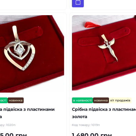
ості
новинка
в наявності
новинка
хіт продажів
а підвіска з пластинами
Срібна підвіска з пластина
а
золота
ару:
1020п
Код товару:
1019п
5.00 грн.
1 480.00 грн.