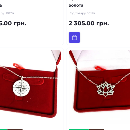
а
золота
ару:
1012п
Код товару:
1011п
5.00 грн.
2 305.00 грн.