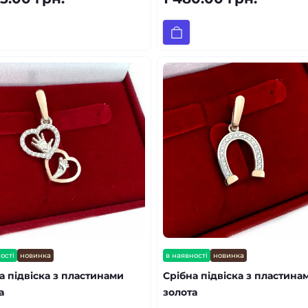
ості
новинка
в наявності
новинка
а підвіска з пластинами
Срібна підвіска з пластина
а
золота