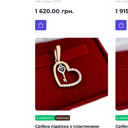
Код товару:
1017п
Код тов
1 620.00 грн.
1 91
в наявності
новинка
в наявн
Срібна підвіска з пластинами
Срібн