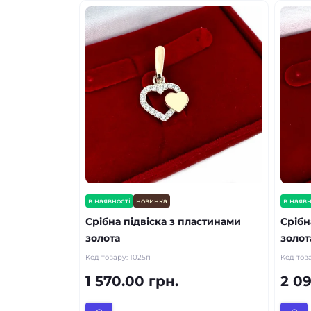
в наявності
новинка
в наявн
Срібна підвіска з пластинами
Срібн
золота
золот
Код товару:
1025п
Код тов
1 570.00 грн.
2 09