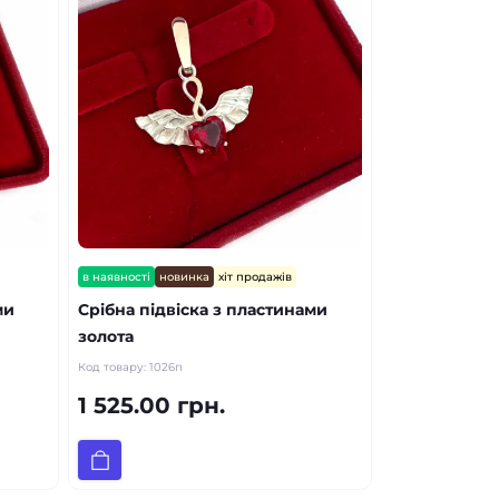
в наявності
новинка
хіт продажів
ми
Срібна підвіска з пластинами
золота
Код товару:
1026п
1 525.00 грн.