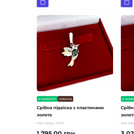
в наявності
новинка
в наявн
Срібна підвіска з пластинами
Срібн
золота
золот
Код товару:
1021п
Код тов
1 795.00 грн.
3 02