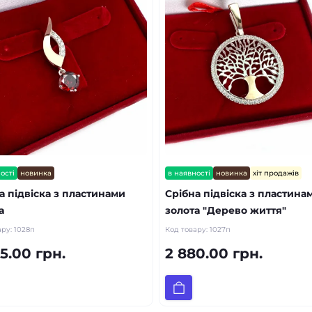
ості
новинка
в наявності
новинка
хіт продажів
а підвіска з пластинами
Срібна підвіска з пластина
а
золота "Дерево життя"
ару:
1028п
Код товару:
1027п
5.00 грн.
2 880.00 грн.