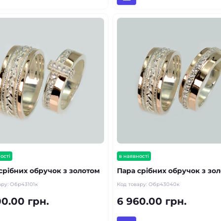
ості
в наявності
срібних обручок з золотом
Пара срібних обручок з зо
ару:
Обр43101к
Код товару:
Обр43040к
0.00 грн.
6 960.00 грн.