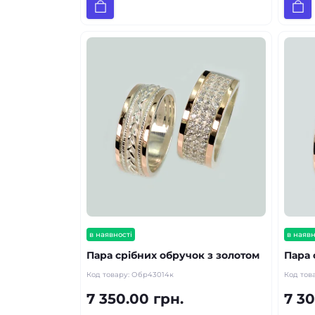
в наявності
в наявн
Пара срібних обручок з золотом
Пара 
Код товару:
Обр43014к
Код тов
7 350.00 грн.
7 30