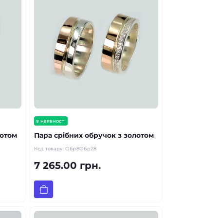
в наявності
лотом
Пара срібних обручок з золотом
Код товару:
Обр8Обр28
7 265.00 грн.