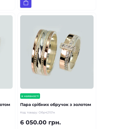
в наявності
лотом
Пара срібних обручок з золотом
Код товару:
Обр42101к
6 050.00 грн.