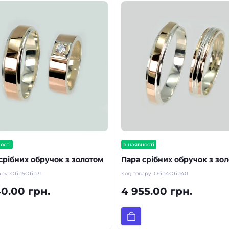
ості
в наявності
срібних обручок з золотом
Пара срібних обручок з зо
ару:
Обр5Обр31
Код товару:
Обр4Обр40
0.00 грн.
4 955.00 грн.