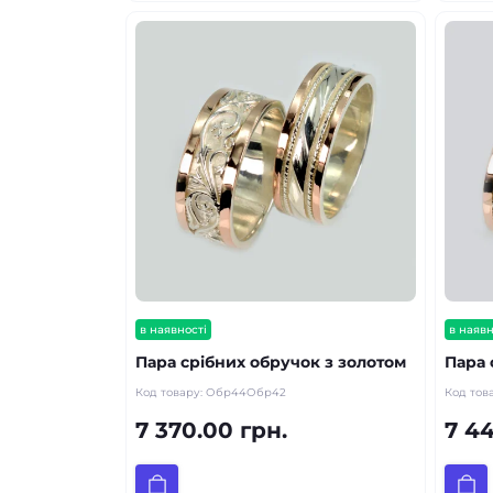
в наявності
в наявн
Пара срібних обручок з золотом
Пара 
Код товару:
Обр44Обр42
Код тов
7 370.00 грн.
7 44