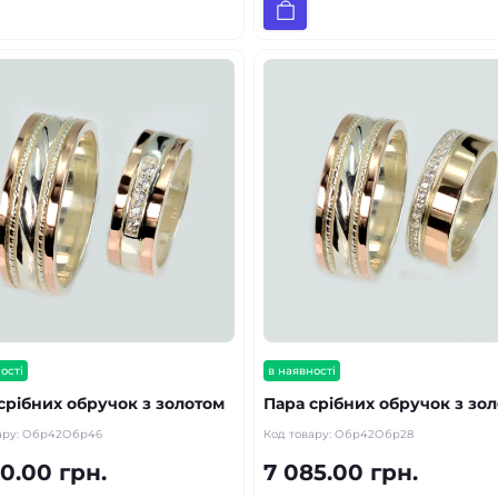
ості
в наявності
срібних обручок з золотом
Пара срібних обручок з зо
ару:
Обр42Обр46
Код товару:
Обр42Обр28
0.00 грн.
7 085.00 грн.