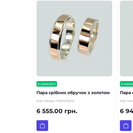
в наявності
в наявн
Пара срібних обручок з золотом
Пара 
Код товару:
Обр5Обр32
Код тов
6 555.00 грн.
6 94