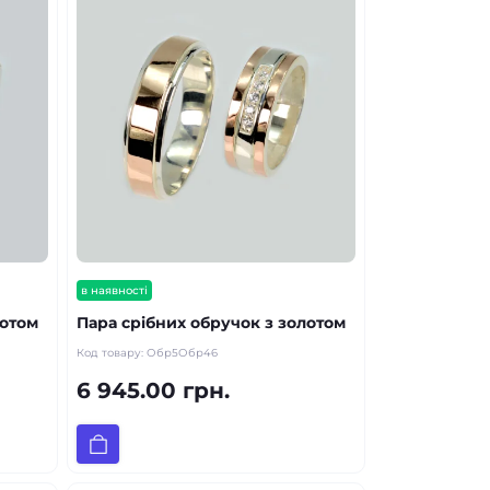
в наявності
лотом
Пара срібних обручок з золотом
Код товару:
Обр5Обр46
6 945.00 грн.