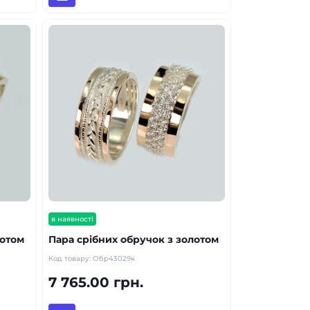
в наявності
лотом
Пара срібних обручок з золотом
Код товару:
Обр43029к
7 765.00 грн.