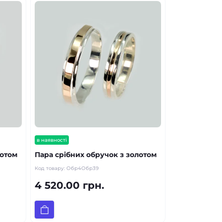
в наявності
лотом
Пара срібних обручок з золотом
Код товару:
Обр4Обр39
4 520.00 грн.