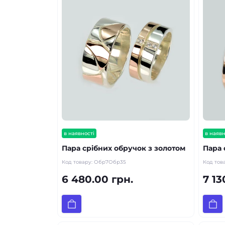
в наявності
в наявн
Пара срібних обручок з золотом
Пара 
Код товару:
Обр7Обр35
Код тов
6 480.00 грн.
7 13