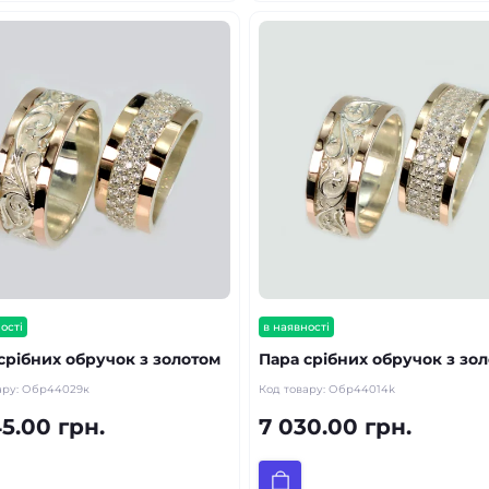
ості
в наявності
срібних обручок з золотом
Пара срібних обручок з зо
ару:
Обр44029к
Код товару:
Обр44014k
5.00 грн.
7 030.00 грн.