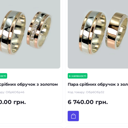
ості
в наявності
срібних обручок з золотом
Пара срібних обручок з зо
ару:
Обр6Обр46
Код товару:
Обр6Обр32
0.00 грн.
6 740.00 грн.