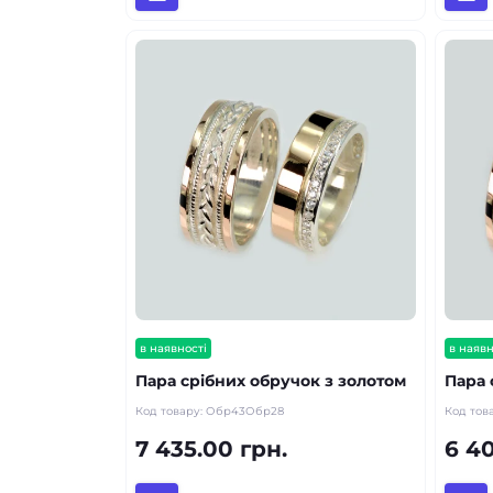
в наявності
в наявн
Пара срібних обручок з золотом
Пара 
Код товару:
Обр43Обр28
Код тов
7 435.00 грн.
6 40