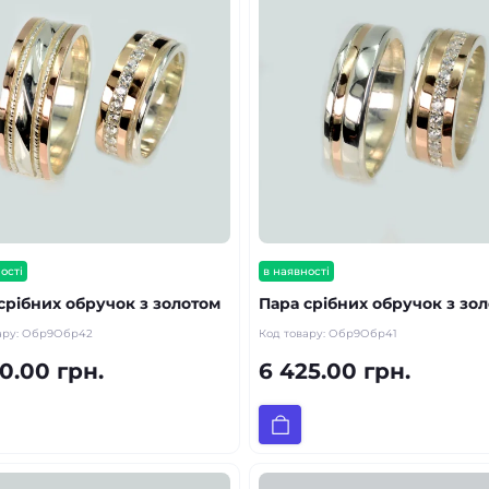
ості
в наявності
срібних обручок з золотом
Пара срібних обручок з зо
ару:
Обр9Обр42
Код товару:
Обр9Обр41
0.00 грн.
6 425.00 грн.