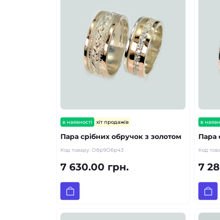
в наявності
хіт продажів
в наявн
Пара срібних обручок з золотом
Пара 
Код товару:
Обр9Обр43
Код тов
7 630.00 грн.
7 28