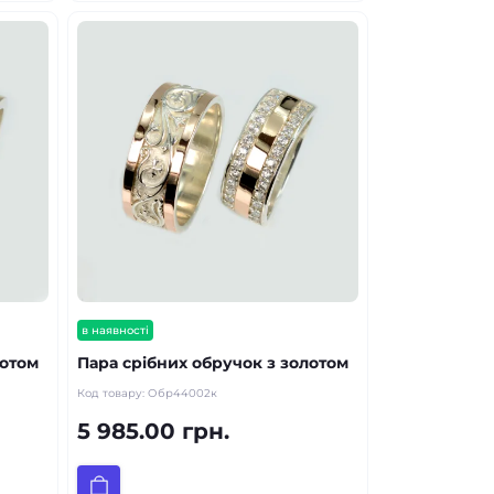
в наявності
лотом
Пара срібних обручок з золотом
Код товару:
Обр44002к
5 985.00 грн.