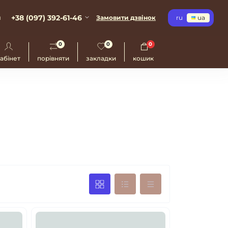
+38 (097) 392-61-46
и
Замовити дзвінок
ru
ua
0
0
0
абінет
порівняти
закладки
кошик