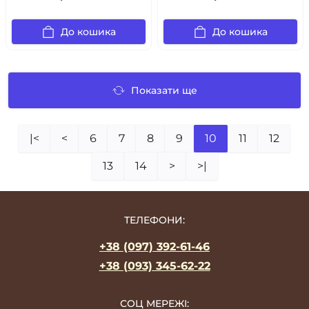
До кошика
До кошика
Показати ще
|<
<
6
7
8
9
10
11
12
13
14
>
>|
ТЕЛЕФОНИ:
+38 (097) 392-61-46
+38 (093) 345-62-22
СОЦ МЕРЕЖІ: